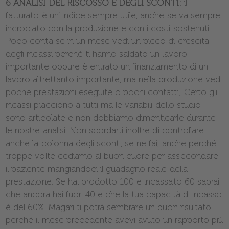
6 ANALISI DEL RISCOSSO E DEGLI SCONTI:
il
fatturato è un’ indice sempre utile, anche se va sempre
incrociato con la produzione e con i costi sostenuti.
Poco conta se in un mese vedi un picco di crescita
degli incassi perché ti hanno saldato un lavoro
importante oppure è entrato un finanziamento di un
lavoro altrettanto importante, ma nella produzione vedi
poche prestazioni eseguite o pochi contatti; Certo gli
incassi piacciono a tutti ma le variabili dello studio
sono articolate e non dobbiamo dimenticarle durante
le nostre analisi. Non scordarti inoltre di controllare
anche la colonna degli sconti, se ne fai, anche perché
troppe volte cediamo al buon cuore per assecondare
il paziente mangiandoci il guadagno reale della
prestazione. Se hai prodotto 100 e incassato 60 saprai
che ancora hai fuori 40 e che la tua capacità di incasso
è del 60%. Magari ti potrà sembrare un buon risultato
perché il mese precedente avevi avuto un rapporto più