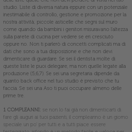
studio. Liste di diversa natura eppure con un potenziale
inestimabile di controllo, gestione e promozione per la
nostra attività; piccole asticelle che segni sul muro
come quando da bambini i genitori misuravano l’altezza
sulla parete di cucina per vedere se eri cresciuto
oppure no. Non ti parlerò di concetti complicati ma di
dati che sono a tua disposizione e che non devi
dimenticare di guardare. Se sei il dentista molte di
queste liste le puoi delegare, ma non quelle legate alla
produzione (5,6,7). Se sei una segretaria dipende da
quanto back office nel tuo studio è previsto che tu
faccia. Se sei una Aso ti puoi occupare almeno delle
prime tre.
1 COMPLEANNI:
se non lo fai già non dimenticarti di
fare gli auguri ai tuoi pazienti, il compleanno è un giorno
speciale un po’ per tutti e a tutti piace essere
festeggiato, infondo è un metodo facile e veloce per