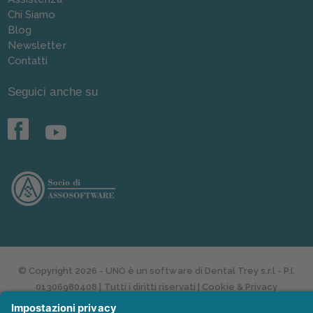
Chi Siamo
Blog
Newsletter
Contatti
Seguici anche su
© Copyright 2026 - UNO è un software di
Dental Trey s.r.l
- P.I.
01306980408 | Tutti i diritti riservati |
Cookie & Privacy
appartiene al gruppo